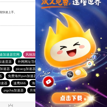
能快速上手。
支持
[0]
反对
[0]
途加速器官网
风驰加速器
旋风加速器
加速度器
外网网址导航
软件中心
雷霆加速
狂飙加速器
加速器
picacg加速器
小猫咪crash加速器
baacloud官网
器
免费海外pvn加速器
蚂蚁加速器
hammer加速器
o加速器
速鹰666
海外梯子官网
速连加速器
pigcha加速器
月兔加速器
起飞加速器
红海pro官网