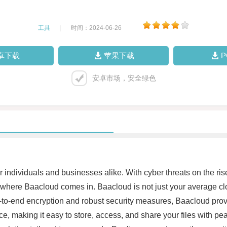
工具
|
时间：2024-06-26
|
卓下载
苹果下载
安卓市场，安全绿色
for individuals and businesses alike. With cyber threats on the ris
is where Baacloud comes in. Baacloud is not just your average c
d-to-end encryption and robust security measures, Baacloud provi
, making it easy to store, access, and share your files with pea