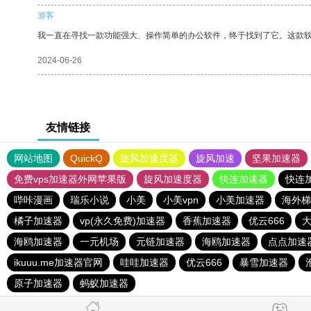
游客
我一直在寻找一款功能强大、操作简单的办公软件，终于找到了它。这款
2024-06-26
友情链接
网站地图
QuickQ
旋风加速度器
旋风加速
坚果加速器
免费vps加速器外网苹果版
旋风加速度器
快连加速器
快连
哔咔漫画
瑞乐小说
小美
小美vpn
小美加速器
海外梯
橘子加速器
vp(永久免费)加速器
香蕉加速器
优云666
海鸥加速器
一元机场
元链加速器
海鸥加速器
点点加速
ikuuu.me加速器官网
哇哇加速器
优云666
暴雪加速器
原子加速器
蚂蚁加速器