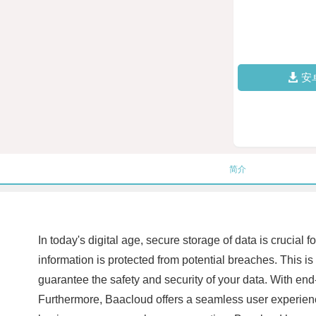
安
简介
In today's digital age, secure storage of data is crucial 
information is protected from potential breaches. This 
guarantee the safety and security of your data. With en
Furthermore, Baacloud offers a seamless user experience