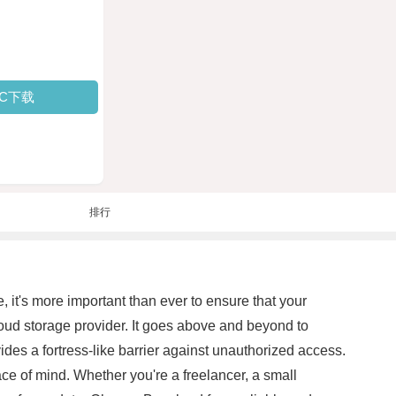
PC下载
排行
e, it's more important than ever to ensure that your
loud storage provider. It goes above and beyond to
des a fortress-like barrier against unauthorized access.
ce of mind. Whether you're a freelancer, a small