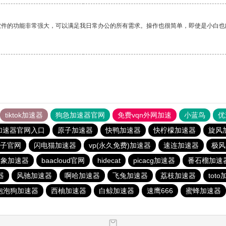
软件的功能非常强大，可以满足我日常办公的所有需求。操作也很简单，即使是小白也
tiktok加速器
狗急加速器官网
免费vqn外网加速
小蓝鸟
优
加速器官网入口
原子加速器
快鸭加速器
快柠檬加速器
旋风
子官网
闪电猫加速器
vp(永久免费)加速器
速连加速器
极风
大象加速器
baacloud官网
hidecat
picacg加速器
番石榴加速
器
风驰加速器
啊哈加速器
飞兔加速器
荔枝加速器
tot
泡泡狗加速器
西柚加速器
白鲸加速器
速鹰666
蜜蜂加速器