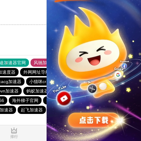
支持
[0]
反对
[0]
途加速器官网
风驰加速器
旋风加速器
加速度器
外网网址导航
软件中心
雷霆加速
狂飙加速器
icacg加速器
小猫咪crash加速器
baacloud官网
橘子加速器
vn加速器
蚂蚁加速器
hammer加速器
海鸥加速器
66
海外梯子官网
速连加速器
ikuuu.me加速器官网
加速器
起飞加速器
红海pro官网
原子加速器
0.033253s
排行
推荐