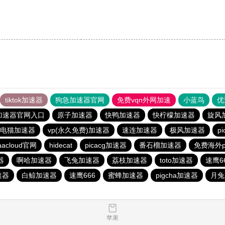
tiktok加速器
狗急加速器官网
免费vqn外网加速
小蓝鸟
优
加速器官网入口
原子加速器
快鸭加速器
快柠檬加速器
旋风
电猫加速器
vp(永久免费)加速器
速连加速器
极风加速器
p
aacloud官网
hidecat
picacg加速器
番石榴加速器
免费海外p
器
啊哈加速器
飞兔加速器
荔枝加速器
toto加速器
速鹰6
速器
白鲸加速器
速鹰666
蜜蜂加速器
pigcha加速器
月兔
苹果