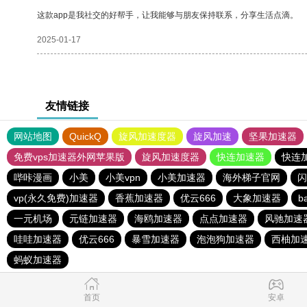
这款app是我社交的好帮手，让我能够与朋友保持联系，分享生活点滴。
2025-01-17
友情链接
网站地图
QuickQ
旋风加速度器
旋风加速
坚果加速器
免费vps加速器外网苹果版
旋风加速度器
快连加速器
快连
哔咔漫画
小美
小美vpn
小美加速器
海外梯子官网
闪
vp(永久免费)加速器
香蕉加速器
优云666
大象加速器
b
一元机场
元链加速器
海鸥加速器
点点加速器
风驰加速
哇哇加速器
优云666
暴雪加速器
泡泡狗加速器
西柚加
蚂蚁加速器
首页
安卓