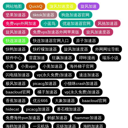
网站地图
QuickQ
旋风加速度器
旋风加速
坚果加速器
tiktok加速器
狗急加速器官网
免费vqn外网加速
小蓝鸟
优途加速器官网
风驰加速器
旋风加速器
免费vps加速器外网苹果版
旋风加速度器
快连加速器
快连加速器官网入口
原子加速器
快鸭加速器
快柠檬加速器
旋风加速度器
外网网址导航
软件中心
雷霆加速
狂飙加速器
哔咔漫画
瑞乐小说
小美
小美vpn
小美加速器
海外梯子官网
闪电猫加速器
vp(永久免费)加速器
速连加速器
极风加速器
picacg加速器
小猫咪crash加速器
baacloud官网
橘子加速器
vp(永久免费)加速器
香蕉加速器
优云666
大象加速器
baacloud官网
hidecat
picacg加速器
番石榴加速器
免费海外pvn加速器
蚂蚁加速器
hammer加速器
海鸥加速器
一元机场
元链加速器
海鸥加速器