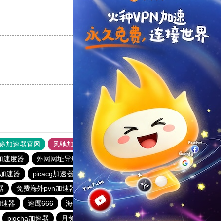
支持
[0]
反对
[0]
支持
[0]
反对
[0]
途加速器官网
风驰加速器
旋风加速器
加速度器
外网网址导航
软件中心
雷霆加速
狂飙加速器
加速器
picacg加速器
小猫咪crash加速器
baacloud官网
器
免费海外pvn加速器
蚂蚁加速器
hammer加速器
o加速器
速鹰666
海外梯子官网
速连加速器
pigcha加速器
月兔加速器
起飞加速器
红海pro官网