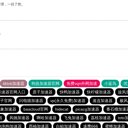
合理，一目了然。
。
tiktok加速器
狗急加速器官网
免费vqn外网加速
小蓝鸟
优
加速器官网入口
原子加速器
快鸭加速器
快柠檬加速器
旋风
子官网
闪电猫加速器
vp(永久免费)加速器
速连加速器
极风
大象加速器
baacloud官网
hidecat
picacg加速器
番石榴加速
器
风驰加速器
啊哈加速器
飞兔加速器
荔枝加速器
tot
泡泡狗加速器
西柚加速器
白鲸加速器
速鹰666
蜜蜂加速器