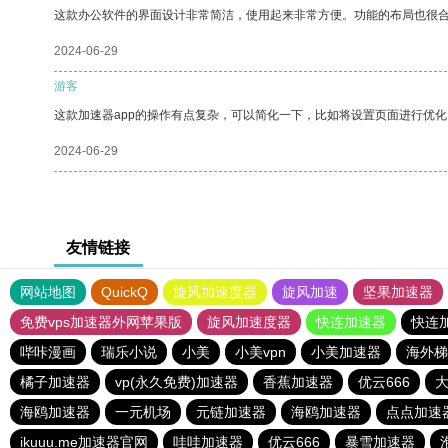
这款办公软件的界面设计非常简洁，使用起来非常方便。功能的布局也很
2024-06-29
游客
这款加速器app的操作有点复杂，可以简化一下，比如将设置页面进行优化
2024-06-29
友情链接
网站地图
QuickQ
旋风加速度器
旋风加速
坚果加速器
免费vps加速器外网苹果版
旋风加速度器
快连加速器
快连
哔咔漫画
瑞乐小说
小美
小美vpn
小美加速器
海外梯
橘子加速器
vp(永久免费)加速器
香蕉加速器
优云666
海鸥加速器
一元机场
元链加速器
海鸥加速器
点点加速
ikuuu.me加速器官网
哇哇加速器
优云666
暴雪加速器