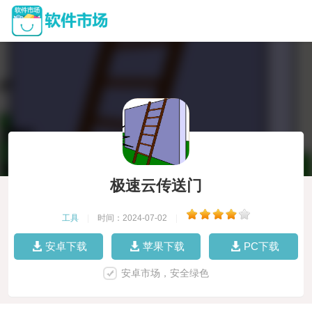
极速云传送门
工具
|
时间：2024-07-02
|
安卓下载
苹果下载
PC下载
安卓市场，安全绿色