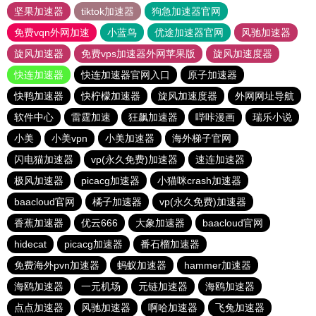
坚果加速器
tiktok加速器
狗急加速器官网
免费vqn外网加速
小蓝鸟
优途加速器官网
风驰加速器
旋风加速器
免费vps加速器外网苹果版
旋风加速度器
快连加速器
快连加速器官网入口
原子加速器
快鸭加速器
快柠檬加速器
旋风加速度器
外网网址导航
软件中心
雷霆加速
狂飙加速器
哔咔漫画
瑞乐小说
小美
小美vpn
小美加速器
海外梯子官网
闪电猫加速器
vp(永久免费)加速器
速连加速器
极风加速器
picacg加速器
小猫咪crash加速器
baacloud官网
橘子加速器
vp(永久免费)加速器
香蕉加速器
优云666
大象加速器
baacloud官网
hidecat
picacg加速器
番石榴加速器
免费海外pvn加速器
蚂蚁加速器
hammer加速器
海鸥加速器
一元机场
元链加速器
海鸥加速器
点点加速器
风驰加速器
啊哈加速器
飞兔加速器