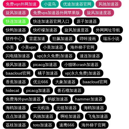
免费vqn外网加速
小蓝鸟
优途加速器官网
风驰加速器
旋风加速器
免费vps加速器外网苹果版
旋风加速度器
快连加速器
快连加速器官网入口
原子加速器
快鸭加速器
快柠檬加速器
旋风加速度器
外网网址导航
软件中心
雷霆加速
狂飙加速器
哔咔漫画
瑞乐小说
小美
小美vpn
小美加速器
海外梯子官网
闪电猫加速器
vp(永久免费)加速器
速连加速器
极风加速器
picacg加速器
小猫咪crash加速器
baacloud官网
橘子加速器
vp(永久免费)加速器
香蕉加速器
优云666
大象加速器
baacloud官网
hidecat
picacg加速器
番石榴加速器
免费海外pvn加速器
蚂蚁加速器
hammer加速器
海鸥加速器
一元机场
元链加速器
海鸥加速器
点点加速器
风驰加速器
啊哈加速器
飞兔加速器
荔枝加速器
toto加速器
速鹰666
海外梯子官网