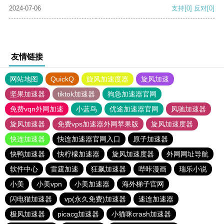
2024-07-06
支持
[0]
反对
[0]
友情链接
网站地图
QuickQ
旋风加速度器
旋风加速
坚果加速器
tiktok加速器
狗急加速器官网
免费vqn外网加速
小蓝鸟
优途加速器官网
风驰加速器
旋风加速器
免费vps加速器外网苹果版
旋风加速度器
快连加速器
快连加速器官网入口
原子加速器
快鸭加速器
快柠檬加速器
旋风加速度器
外网网址导航
软件中心
雷霆加速
狂飙加速器
哔咔漫画
瑞乐小说
小美
小美vpn
小美加速器
海外梯子官网
闪电猫加速器
vp(永久免费)加速器
速连加速器
极风加速器
picacg加速器
小猫咪crash加速器