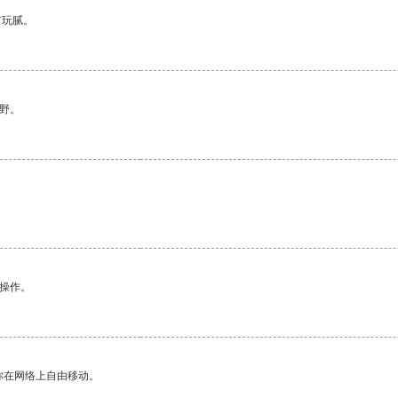
有玩腻。
野。
悉操作。
你在网络上自由移动。