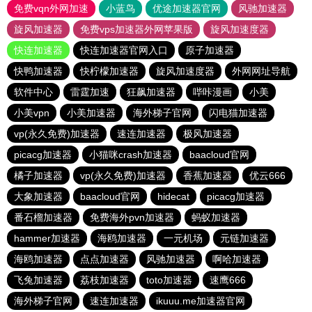
免费vqn外网加速
小蓝鸟
优途加速器官网
风驰加速器
旋风加速器
免费vps加速器外网苹果版
旋风加速度器
快连加速器
快连加速器官网入口
原子加速器
快鸭加速器
快柠檬加速器
旋风加速度器
外网网址导航
软件中心
雷霆加速
狂飙加速器
哔咔漫画
小美
小美vpn
小美加速器
海外梯子官网
闪电猫加速器
vp(永久免费)加速器
速连加速器
极风加速器
picacg加速器
小猫咪crash加速器
baacloud官网
橘子加速器
vp(永久免费)加速器
香蕉加速器
优云666
大象加速器
baacloud官网
hidecat
picacg加速器
番石榴加速器
免费海外pvn加速器
蚂蚁加速器
hammer加速器
海鸥加速器
一元机场
元链加速器
海鸥加速器
点点加速器
风驰加速器
啊哈加速器
飞兔加速器
荔枝加速器
toto加速器
速鹰666
海外梯子官网
速连加速器
ikuuu.me加速器官网