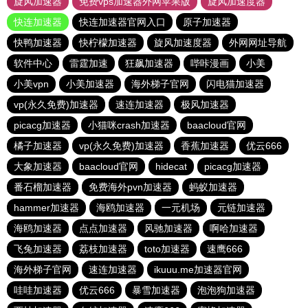
旋风加速器
免费vps加速器外网苹果版
旋风加速度器
快连加速器
快连加速器官网入口
原子加速器
快鸭加速器
快柠檬加速器
旋风加速度器
外网网址导航
软件中心
雷霆加速
狂飙加速器
哔咔漫画
小美
小美vpn
小美加速器
海外梯子官网
闪电猫加速器
vp(永久免费)加速器
速连加速器
极风加速器
picacg加速器
小猫咪crash加速器
baacloud官网
橘子加速器
vp(永久免费)加速器
香蕉加速器
优云666
大象加速器
baacloud官网
hidecat
picacg加速器
番石榴加速器
免费海外pvn加速器
蚂蚁加速器
hammer加速器
海鸥加速器
一元机场
元链加速器
海鸥加速器
点点加速器
风驰加速器
啊哈加速器
飞兔加速器
荔枝加速器
toto加速器
速鹰666
海外梯子官网
速连加速器
ikuuu.me加速器官网
哇哇加速器
优云666
暴雪加速器
泡泡狗加速器