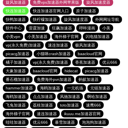
旋风加速器
免费vps加速器外网苹果版
旋风加速度器
快连加速器
快连加速器官网入口
原子加速器
快鸭加速器
快柠檬加速器
旋风加速度器
外网网址导航
软件中心
雷霆加速
狂飙加速器
哔咔漫画
小美
小美vpn
小美加速器
海外梯子官网
闪电猫加速器
vp(永久免费)加速器
速连加速器
极风加速器
picacg加速器
小猫咪crash加速器
baacloud官网
橘子加速器
vp(永久免费)加速器
香蕉加速器
优云666
大象加速器
baacloud官网
hidecat
picacg加速器
番石榴加速器
免费海外pvn加速器
蚂蚁加速器
hammer加速器
海鸥加速器
一元机场
元链加速器
海鸥加速器
点点加速器
风驰加速器
啊哈加速器
飞兔加速器
荔枝加速器
toto加速器
速鹰666
海外梯子官网
速连加速器
ikuuu.me加速器官网
哇哇加速器
优云666
暴雪加速器
泡泡狗加速器