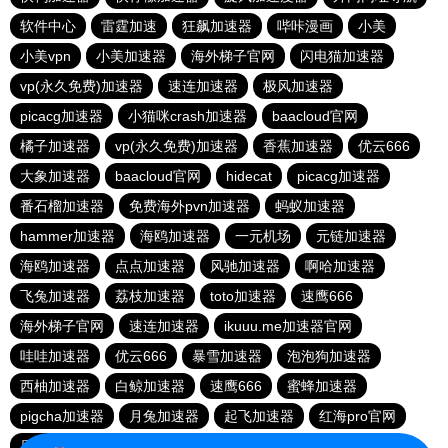
软件中心
雷霆加速
狂飙加速器
哔咔漫画
小美
小美vpn
小美加速器
海外梯子官网
闪电猫加速器
vp(永久免费)加速器
速连加速器
极风加速器
picacg加速器
小猫咪crash加速器
baacloud官网
橘子加速器
vp(永久免费)加速器
香蕉加速器
优云666
大象加速器
baacloud官网
hidecat
picacg加速器
番石榴加速器
免费海外pvn加速器
蚂蚁加速器
hammer加速器
海鸥加速器
一元机场
元链加速器
海鸥加速器
点点加速器
风驰加速器
啊哈加速器
飞兔加速器
荔枝加速器
toto加速器
速鹰666
海外梯子官网
速连加速器
ikuuu.me加速器官网
哇哇加速器
优云666
暴雪加速器
泡泡狗加速器
西柚加速器
白鲸加速器
速鹰666
蜜蜂加速器
pigcha加速器
月兔加速器
起飞加速器
红海pro官网
原子加速器
蚂蚁加速器