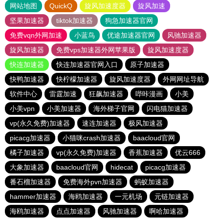
网站地图
QuickQ
旋风加速度器
旋风加速
坚果加速器
tiktok加速器
狗急加速器官网
免费vqn外网加速
小蓝鸟
优途加速器官网
风驰加速器
旋风加速器
免费vps加速器外网苹果版
旋风加速度器
快连加速器
快连加速器官网入口
原子加速器
快鸭加速器
快柠檬加速器
旋风加速度器
外网网址导航
软件中心
雷霆加速
狂飙加速器
哔咔漫画
小美
小美vpn
小美加速器
海外梯子官网
闪电猫加速器
vp(永久免费)加速器
速连加速器
极风加速器
picacg加速器
小猫咪crash加速器
baacloud官网
橘子加速器
vp(永久免费)加速器
香蕉加速器
优云666
大象加速器
baacloud官网
hidecat
picacg加速器
番石榴加速器
免费海外pvn加速器
蚂蚁加速器
hammer加速器
海鸥加速器
一元机场
元链加速器
海鸥加速器
点点加速器
风驰加速器
啊哈加速器