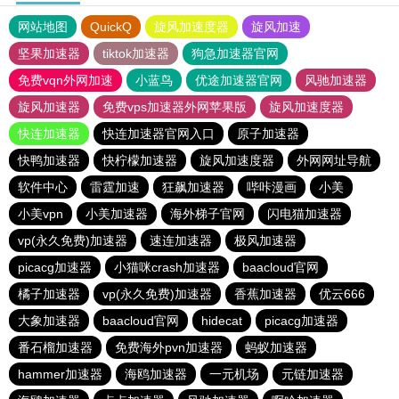
网站地图
QuickQ
旋风加速度器
旋风加速
坚果加速器
tiktok加速器
狗急加速器官网
免费vqn外网加速
小蓝鸟
优途加速器官网
风驰加速器
旋风加速器
免费vps加速器外网苹果版
旋风加速度器
快连加速器
快连加速器官网入口
原子加速器
快鸭加速器
快柠檬加速器
旋风加速度器
外网网址导航
软件中心
雷霆加速
狂飙加速器
哔咔漫画
小美
小美vpn
小美加速器
海外梯子官网
闪电猫加速器
vp(永久免费)加速器
速连加速器
极风加速器
picacg加速器
小猫咪crash加速器
baacloud官网
橘子加速器
vp(永久免费)加速器
香蕉加速器
优云666
大象加速器
baacloud官网
hidecat
picacg加速器
番石榴加速器
免费海外pvn加速器
蚂蚁加速器
hammer加速器
海鸥加速器
一元机场
元链加速器