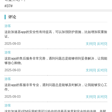
#37#
评论
游客
这款加速器app的安全性有待提高，可以加强防护措施，比如增加双重验
证。
2025-09-03
支持
[0]
反对
[0]
游客
这款app的售后服务非常完善，遇到问题总是能够得到妥善解决，让我能
够放心购物。
2025-09-03
支持
[0]
反对
[0]
游客
这款app的客服非常专业，遇到问题总是能够及时解决，让我能够安心工
作。
2025-09-03
支持
[0]
反对
[0]
游客
这款加速器VPM应用程序可以给你提供最高速度和安全性的连接，并帮