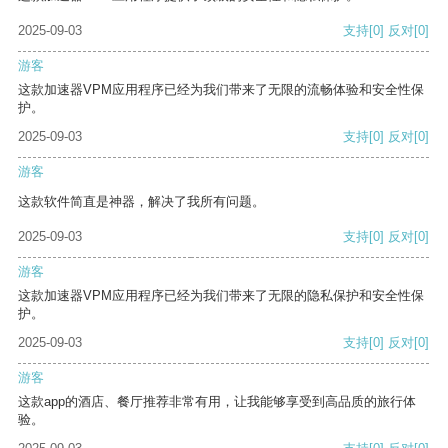
2025-09-03
支持
[0]
反对
[0]
游客
这款加速器VPM应用程序已经为我们带来了无限的流畅体验和安全性保
护。
2025-09-03
支持
[0]
反对
[0]
游客
这款软件简直是神器，解决了我所有问题。
2025-09-03
支持
[0]
反对
[0]
游客
这款加速器VPM应用程序已经为我们带来了无限的隐私保护和安全性保
护。
2025-09-03
支持
[0]
反对
[0]
游客
这款app的酒店、餐厅推荐非常有用，让我能够享受到高品质的旅行体
验。