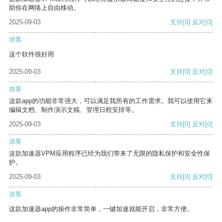
助你在网络上自由移动。
2025-09-03
支持
[0]
反对
[0]
游客
这个软件很好用
2025-09-03
支持
[0]
反对
[0]
游客
这款app的功能非常强大，可以满足我所有的工作需求。我可以使用它来
编辑文档、制作演示文稿、管理日程安排等。
2025-09-03
支持
[0]
反对
[0]
游客
这款加速器VPM应用程序已经为我们带来了无限的隐私保护和安全性保
护。
2025-09-03
支持
[0]
反对
[0]
游客
这款加速器app的操作非常简单，一键加速就能开启，非常方便。