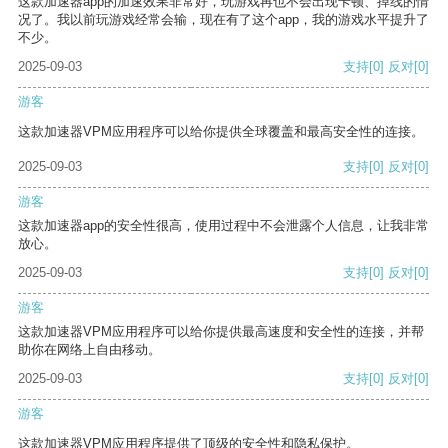
这款加速器app的加速效果非常好，玩游戏再也不会出现卡顿、掉线的情
况了。我以前玩游戏经常会输，现在有了这个app，我的游戏水平提升了
不少。
2025-09-03
支持
[0]
反对
[0]
游客
这款加速器VPM应用程序可以给你提供全球覆盖和最高安全性的连接。
2025-09-03
支持
[0]
反对
[0]
游客
这款加速器app的安全性很高，使用过程中不会泄露个人信息，让我非常
放心。
2025-09-03
支持
[0]
反对
[0]
游客
这款加速器VPM应用程序可以给你提供最高速度和安全性的连接，并帮
助你在网络上自由移动。
2025-09-03
支持
[0]
反对
[0]
游客
这款加速器VPM应用程序提供了顶级的安全性和隐私保护。