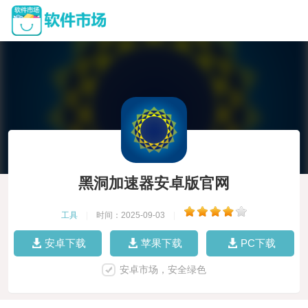
黑洞加速器安卓版官网
工具
|
时间：2025-09-03
|
安卓下载
苹果下载
PC下载
安卓市场，安全绿色