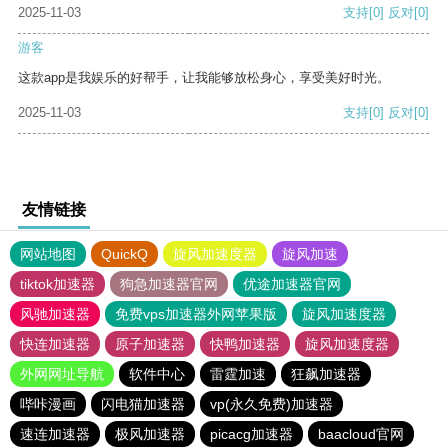
2025-11-03
支持
[0]
反对
[0]
游客
这款app是我娱乐的好帮手，让我能够放松身心，享受美好时光。
2025-11-03
支持
[0]
反对
[0]
友情链接
网站地图
QuickQ
旋风加速度器
旋风加速
tiktok加速器
狗急加速器官网
优途加速器官网
风驰加速器
免费vps加速器外网苹果版
旋风加速度器
快连加速器
原子加速器
快鸭加速器
旋风加速度器
外网网址导航
软件中心
雷霆加速
狂飙加速器
哔咔漫画
闪电猫加速器
vp(永久免费)加速器
速连加速器
极风加速器
picacg加速器
baacloud官网