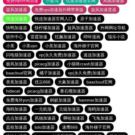
免费vqn外网加速
小蓝鸟
优途加速器官网
风驰加速器
旋风加速器
免费vps加速器外网苹果版
旋风加速度器
快连加速器
快连加速器官网入口
原子加速器
快鸭加速器
快柠檬加速器
旋风加速度器
外网网址导航
软件中心
雷霆加速
狂飙加速器
哔咔漫画
瑞乐小说
小美
小美vpn
小美加速器
海外梯子官网
闪电猫加速器
vp(永久免费)加速器
速连加速器
极风加速器
picacg加速器
小猫咪crash加速器
baacloud官网
橘子加速器
vp(永久免费)加速器
香蕉加速器
优云666
大象加速器
baacloud官网
hidecat
picacg加速器
番石榴加速器
免费海外pvn加速器
蚂蚁加速器
hammer加速器
海鸥加速器
一元机场
元链加速器
海鸥加速器
点点加速器
风驰加速器
啊哈加速器
飞兔加速器
荔枝加速器
toto加速器
速鹰666
海外梯子官网