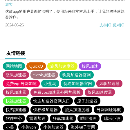
游客
这款app的用户界面简洁明了，使用起来非常容易上手，让我能够快速熟
悉操作。
2024-06-26
支持
[0]
反对
[0]
友情链接
网站地图
QuickQ
旋风加速度器
旋风加速
坚果加速器
tiktok加速器
狗急加速器官网
免费vqn外网加速
小蓝鸟
优途加速器官网
风驰加速器
旋风加速器
免费vps加速器外网苹果版
旋风加速度器
快连加速器
快连加速器官网入口
原子加速器
快鸭加速器
快柠檬加速器
旋风加速度器
外网网址导航
软件中心
雷霆加速
狂飙加速器
哔咔漫画
瑞乐小说
小美
小美vpn
小美加速器
海外梯子官网