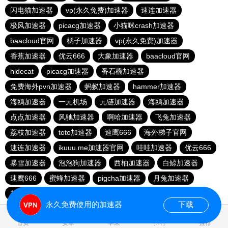
闪电猫加速器
vp(永久免费)加速器
速连加速器
极风加速器
picacg加速器
小猫咪crash加速器
baacloud官网
橘子加速器
vp(永久免费)加速器
香蕉加速器
优云666
大象加速器
baacloud官网
hidecat
picacg加速器
番石榴加速器
免费海外pvn加速器
蚂蚁加速器
hammer加速器
海鸥加速器
一元机场
元链加速器
海鸥加速器
点点加速器
风驰加速器
啊哈加速器
飞兔加速器
荔枝加速器
toto加速器
速鹰666
海外梯子官网
速连加速器
ikuuu.me加速器官网
哇哇加速器
优云666
暴雪加速器
泡泡狗加速器
西柚加速器
白鲸加速器
速鹰666
蜜蜂加速器
pigcha加速器
月兔加速器
起飞加速器
红海pro官网
原子加速器
蚂蚁加速器
永久免费使用的加速器
下载
0.019069s
首页
安卓
苹果
排行
推荐