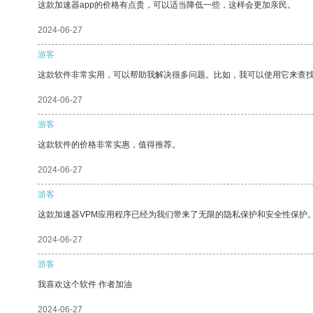
这款加速器app的价格有点贵，可以适当降低一些，这样会更加亲民。
2024-06-27
游客
这款软件非常实用，可以帮助我解决很多问题。比如，我可以使用它来查
2024-06-27
游客
这款软件的价格非常实惠，值得推荐。
2024-06-27
游客
这款加速器VPM应用程序已经为我们带来了无限的隐私保护和安全性保护
2024-06-27
游客
我喜欢这个软件 作者加油
2024-06-27