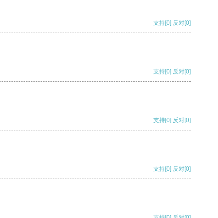
支持
[0]
反对
[0]
支持
[0]
反对
[0]
支持
[0]
反对
[0]
支持
[0]
反对
[0]
支持
[0]
反对
[0]