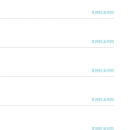
支持
[0]
反对
[0]
支持
[0]
反对
[0]
支持
[0]
反对
[0]
支持
[0]
反对
[0]
支持
[0]
反对
[0]