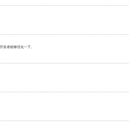
望开发者能够优化一下。