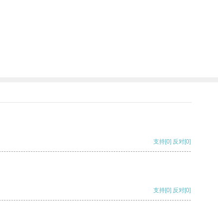
支持
[0]
反对
[0]
支持
[0]
反对
[0]