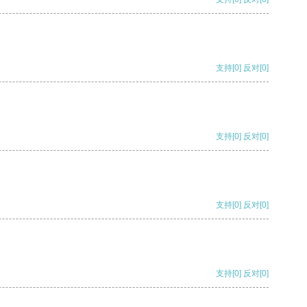
支持
[0]
反对
[0]
支持
[0]
反对
[0]
支持
[0]
反对
[0]
支持
[0]
反对
[0]