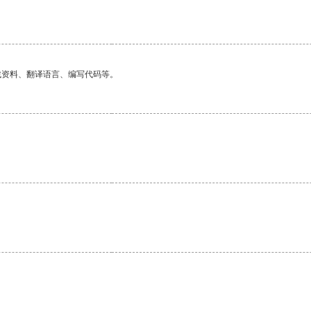
找资料、翻译语言、编写代码等。
。