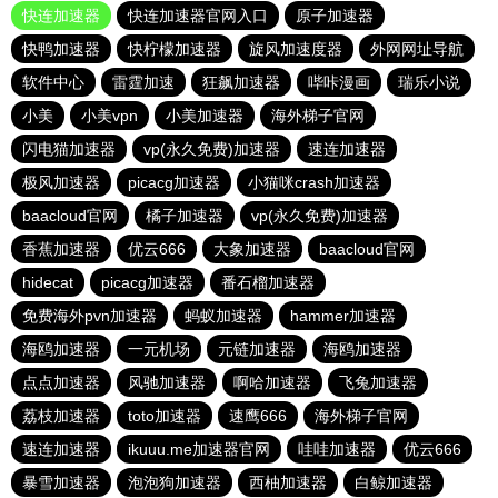
快连加速器
快连加速器官网入口
原子加速器
快鸭加速器
快柠檬加速器
旋风加速度器
外网网址导航
软件中心
雷霆加速
狂飙加速器
哔咔漫画
瑞乐小说
小美
小美vpn
小美加速器
海外梯子官网
闪电猫加速器
vp(永久免费)加速器
速连加速器
极风加速器
picacg加速器
小猫咪crash加速器
baacloud官网
橘子加速器
vp(永久免费)加速器
香蕉加速器
优云666
大象加速器
baacloud官网
hidecat
picacg加速器
番石榴加速器
免费海外pvn加速器
蚂蚁加速器
hammer加速器
海鸥加速器
一元机场
元链加速器
海鸥加速器
点点加速器
风驰加速器
啊哈加速器
飞兔加速器
荔枝加速器
toto加速器
速鹰666
海外梯子官网
速连加速器
ikuuu.me加速器官网
哇哇加速器
优云666
暴雪加速器
泡泡狗加速器
西柚加速器
白鲸加速器