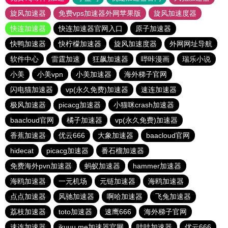
旋风加速器
免费vps加速器外网苹果版
旋风加速度器
快连加速器
快连加速器官网入口
原子加速器
快鸭加速器
快柠檬加速器
旋风加速度器
外网网址导航
软件中心
雷霆加速
狂飙加速器
哔咔漫画
瑞乐小说
小美
小美vpn
小美加速器
海外梯子官网
闪电猫加速器
vp(永久免费)加速器
速连加速器
极风加速器
picacg加速器
小猫咪crash加速器
baacloud官网
橘子加速器
vp(永久免费)加速器
香蕉加速器
优云666
大象加速器
baacloud官网
hidecat
picacg加速器
番石榴加速器
免费海外pvn加速器
蚂蚁加速器
hammer加速器
海鸥加速器
一元机场
元链加速器
海鸥加速器
点点加速器
风驰加速器
啊哈加速器
飞兔加速器
荔枝加速器
toto加速器
速鹰666
海外梯子官网
速连加速器
ikuuu.me加速器官网
哇哇加速器
优云666