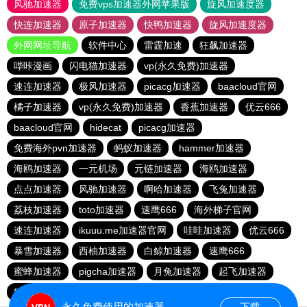
风驰加速器
免费vps加速器外网苹果版
旋风加速度器
快连加速器
原子加速器
快鸭加速器
旋风加速度器
外网网址导航
软件中心
雷霆加速
狂飙加速器
哔咔漫画
闪电猫加速器
vp(永久免费)加速器
速连加速器
极风加速器
picacg加速器
baacloud官网
橘子加速器
vp(永久免费)加速器
香蕉加速器
优云666
baacloud官网
hidecat
picacg加速器
免费海外pvn加速器
蚂蚁加速器
hammer加速器
海鸥加速器
一元机场
元链加速器
海鸥加速器
点点加速器
风驰加速器
啊哈加速器
飞兔加速器
荔枝加速器
toto加速器
速鹰666
海外梯子官网
速连加速器
ikuuu.me加速器官网
哇哇加速器
优云666
暴雪加速器
西柚加速器
白鲸加速器
速鹰666
蜜蜂加速器
pigcha加速器
月兔加速器
起飞加速器
红海pro官网
原子加速器
蚂蚁加速器
永久免费使用的加速器
下载